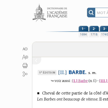
Aller au contenu
1
2
3
re
e
e
1694
1718
174
BARBE.
[II.]
e
s. m.
5
ÉDITION
↪
voir aussi :
[I.]
Barbe
(n. f.)
•
[III.]
■
Cheval de cette partie de la côté d’
Les Barbes ont beaucoup de vitesse.
Il es