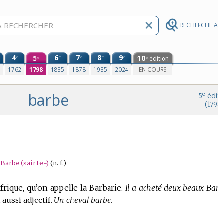
RECHERCHE 
4
5
6
7
8
9
10
e
e
e
e
e
édition
e
e
0
1762
1798
1835
1878
1935
2024
EN COURS
barbe
e
5
édi
(179
Barbe (sainte-)
(n. f.)
Afrique, qu’on appelle la Barbarie.
Il a acheté deux beaux Bar
t aussi adjectif.
Un cheval barbe.