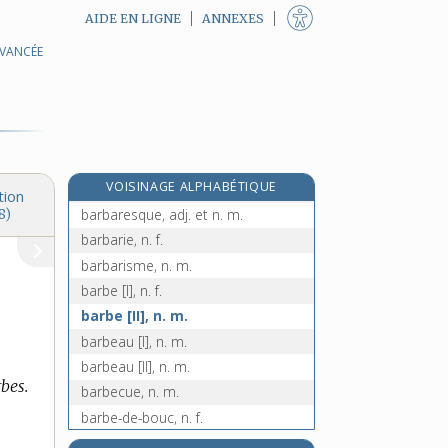
AIDE EN LIGNE
ANNEXES
AVANCÉE
baratter, v. tr.
barbacane, n. f.
barbant, -ante, adj.
barbaque, n. f.
barbare, adj.
e
VOISINAGE ALPHABÉTIQUE
barbarement, adv.
[7
édition]
tion
barbaresque, adj. et n. m.
8)
barbarie, n. f.
barbarisme, n. m.
barbe [I], n. f.
barbe [II], n. m.
barbeau [I], n. m.
barbeau [II], n. m.
bes.
barbecue, n. m.
barbe-de-bouc, n. f.
barbe-de-capucin, n. f.