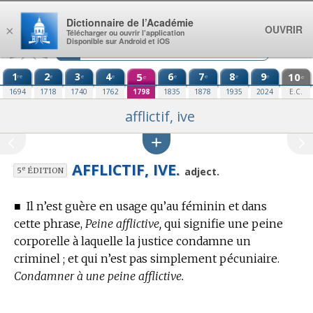
Aller au contenu
Dictionnaire de l’Académie
OUVRIR
×
Télécharger ou ouvrir l’application
Disponible sur Android et iOS
1
2
3
4
5
6
7
8
9
10
re
e
e
e
e
e
e
e
e
e
1694
1718
1740
1762
1798
1835
1878
1935
2024
E.C.
afflictif, ive
AFFLICTIF, IVE.
e
adject.
5
ÉDITION
■
Il n’est guère en usage qu’au féminin et dans
cette phrase,
Peine afflictive,
qui signifie une peine
corporelle à laquelle la justice condamne un
criminel ; et qui n’est pas simplement pécuniaire.
Condamner à une peine afflictive.