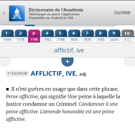
Aller au contenu
Dictionnaire de l’Académie
OUVRIR
×
Télécharger ou ouvrir l’application
Disponible sur Android et iOS
1
2
3
4
5
6
7
8
9
10
re
e
e
e
e
e
e
e
e
e
1694
1718
1740
1762
1798
1835
1878
1935
2024
E.C.
afflictif, ive
AFFLICTIF, IVE.
e
adj.
3
ÉDITION
■
Il n’est guéres en usage que dans cette phrase,
Peine afflictive,
qui signifie Une peine à laquelle la
Justice condamne un Criminel.
Condamner à une
peine afflictive. L’amende honorable est une peine
afflictive.