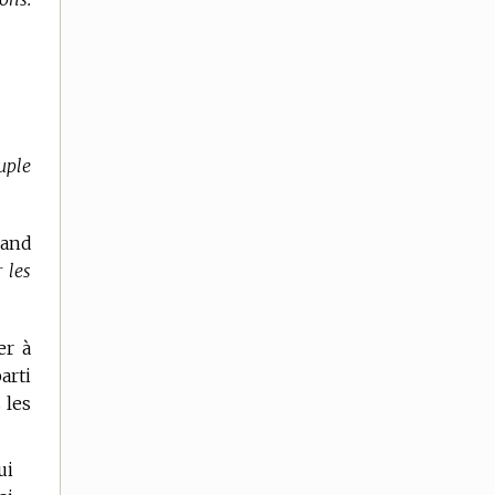
uple
rand
 les
er à
arti
 les
ui