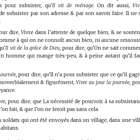
pour subsister, qu’
Il vit de ménage.
On dit aussi,
Viv
 subsister par son adresse & par son savoir faire. Il ne 
.
ur dire, Vivre dans l’attente de quelque bien, & se souten
 homme à qui on ne connoît aucun bien, ni aucune ressour
qu’
Il vit de la grâce de Dieu,
pour dire, qu’On ne sait comme
’Un homme qui mange très-peu, & à peine autant qu’il fa
 journée,
pour dire, qu’Il n’a pour subsister que ce qu’il gag
t proverbialement & figurément,
Vivre au jour la journée,
po
oyance.
vre,
pour dire, que La nécessité de pourvoir à sa subsistan
n fait, & que l’on ne feroit pas sans cela.
 soldats qui ont été envoyés dans un village, dans une vill
habitans.