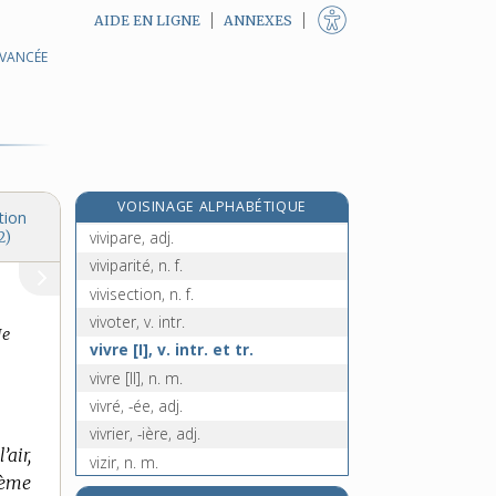
AIDE EN LIGNE
ANNEXES
AVANCÉE
viveur, n. m.
vivier, n. m.
vivifiant, -ante, adj.
vivification, n. f.
vivifier, v. tr.
e
VOISINAGE ALPHABÉTIQUE
vivifique, adj.
[7
édition]
tion
vivipare, adj.
2)
viviparité, n. f.
vivisection, n. f.
vivoter, v. intr.
Je
vivre [I], v. intr. et tr.
vivre [II], n. m.
vivré, -ée, adj.
vivrier, -ière, adj.
air,
vizir, n. m.
ième
vizirat, n. m.