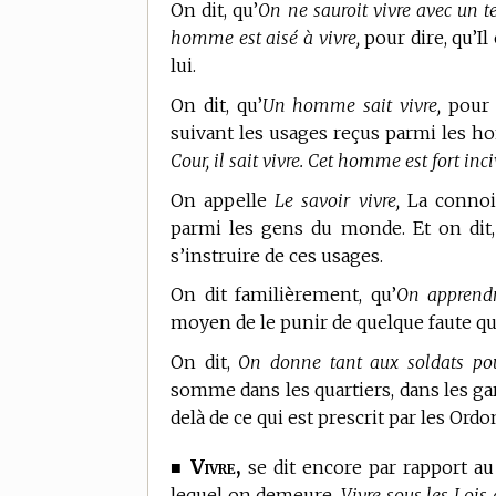
On dit, qu’
On ne sauroit vivre avec un te
homme est aisé à vivre,
pour dire, qu’Il
lui.
On dit, qu’
Un homme sait vivre,
pour d
suivant les usages reçus parmi les h
Cour, il sait vivre. Cet homme est fort inciv
On appelle
Le savoir vivre,
La connois
parmi les gens du monde. Et on dit
s’instruire de ces usages.
On dit familièrement, qu’
On apprendr
moyen de le punir de quelque faute qu’i
On dit,
On donne tant aux soldats pou
somme dans les quartiers, dans les gar
delà de ce qui est prescrit par les Ord
Vivre,
■
se dit encore par rapport au
lequel on demeure.
Vivre sous les Lois