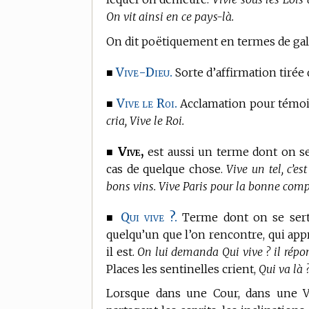
On vit ainsi en ce pays-là.
On dit poëtiquement en
termes de gal
Vive-Dieu.
■
Sorte d’affirmation tirée 
Vive le Roi.
■
Acclamation pour témoig
cria, Vive le Roi.
Vive,
■
est aussi un terme dont on se
cas de quelque chose.
Vive un tel, c’
bons vins. Vive Paris pour la bonne com
Qui vive ?.
■
Terme dont on se sert
quelqu’un que l’on rencontre, qui app
il est.
On lui demanda Qui vive ? il répon
Places les sentinelles crient,
Qui va là 
Lorsque dans une Cour, dans une Vi