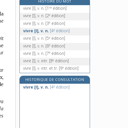
HISTOIRE DU MOT
vlan !, interj.
re
vivre [I], v. n.
[1
édition]
V.M., abrév.
la
e
vivre [I], v. n.
[2
édition]
V.M.C., n. f.
ne
e
vivre [I], v. n.
[3
édition]
V.O., n. f.
e
vivre [I], v. n.
[4
édition]
e
it
vivre [I], v. n.
[5
édition]
ne
e
vivre [I], v. n.
[6
édition]
ur
e
vivre [I], v. n.
[7
édition]
e
vivre [I], v. intr.
[8
édition]
e
vivre [I], v. intr. et tr.
[9
édition]
ar
x,
HISTORIQUE DE CONSULTATION
de
e
vivre [I], v. n.
[4
édition]
ra
la
es