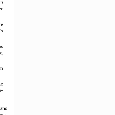
Un
ec
re
la
us
e,
en
ne
u-
dans
ons.