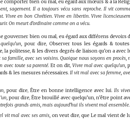
 se comporter bien ou mal, eu égard aux mœurs & à la Relig
nt, sagement. Il a toujours vécu sans reproche. Il vit comm
t. Vivre en bon Chrétien. Vivre en libertin. Vivre licencieusem
ourir. On meurt d’ordinaire comme on a vécu.
se gouverner bien ou mal, eu égard aux différens devoirs d
 quelqu’un,
pour dire, Observer tous les égards & toutes
a politesse, & les divers degrés de liaison qu’on a avec l
 sa famille, avec ses voisins. Quoique nous soyons en procès, 
n avec toute sa parenté.
Et on dit,
Vivre mal avec quelqu’un,
p
gards & les mesures nécessaires.
Il vit mal avec sa femme, ave
un,
pour dire, Être en bonne intelligence avec lui.
Ils vive
’un,
pour dire, Être brouillé avec quelqu’un, n’être point av
autrefois grands amis, mais aujourd’hui ils vivent mal ensemble.
el vit mal avec ses amis,
on veut dire, que Le mal vient de lu