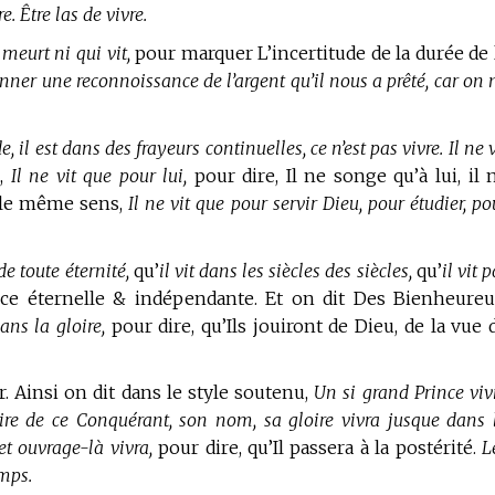
e. Être las de vivre.
meurt ni qui vit,
pour marquer L’incertitude de la durée de 
donner une reconnoissance de l’argent qu’il nous a prêté, car on 
, il est dans des frayeurs continuelles, ce n’est pas vivre. Il ne v
i,
Il ne vit que pour lui,
pour dire, Il ne songe qu’à lui, il 
s le même sens,
Il ne vit que pour servir Dieu, pour étudier, po
 de toute éternité,
qu’
il vit dans les siècles des siècles,
qu’
il vit p
e éternelle & indépendante. Et on dit Des Bienheureu
ans la gloire,
pour dire, qu’Ils jouiront de Dieu, de la vue 
r. Ainsi on dit dans le style soutenu,
Un si grand Prince viv
ire de ce Conquérant, son nom, sa gloire vivra jusque dans 
et ouvrage-là vivra,
pour dire, qu’Il passera à la postérité.
L
emps.