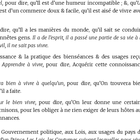
l,
pour dire, qu’Il est d’une humeur incompatible ; &, qu’
 est d’un commerce doux & facile, qu’il est aisé de vivre av
ire, qu’Il a les manières du monde, qu’il sait se condui
onnêtes gens.
Il a de l’esprit, il a passé une partie de sa vie à 
il, il ne sait pas vivre.
sance & la pratique des bienséances & des usages reç
,
Apprendre à vivre,
pour dire, Acquérir cette connoissanc
a bien à vivre à quelqu’un,
pour dire, qu’On trouvera bi
l a faite.
r le bien vivre,
pour dire, qu’On leur donne une certai
nisons, pour les obliger à ne rien exiger de leurs hôtes a
onnances.
 Gouvernement politique, aux Lois, aux usages du pays 
 d’un Prince. Les Lois, les Coutumes suivant lesquelles nous viv