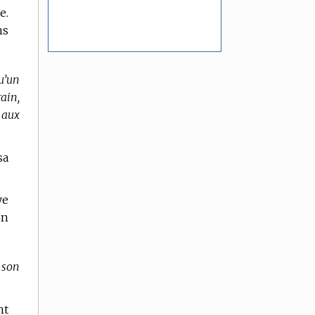
e.
ns
u’un
rain,
 aux
sa
ye
on
 son
nt