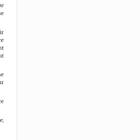
re
se
ir
ce
nt
ut
ne
ur
ce
e,