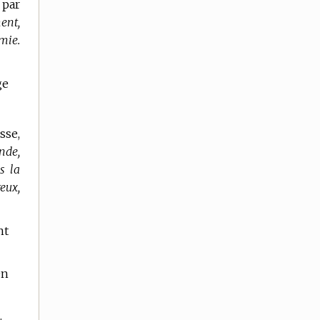
 par
ent,
mie.
ge
sse,
nde,
s la
reux,
nt
en