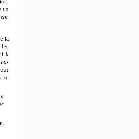
ion.
e un
ent.
e la
 les
ui.
Il
nous
our
c sa
nt
ec
i,