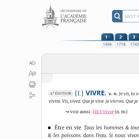
Aller au contenu
1
2
3
re
e
e
1694
1718
174
VIVRE.
[I.]
Conjuga
e
v. n.
Je vis, tu 
4
ÉDITION
:
vivrai. Vis, vivez. Que je vive. Je vivrois. Que j
↪
voir aussi :
[II.]
Vivre
(n. m.)
■
Être en vie.
Tous les hommes & tous l
& les poissons dans l’eau. Si nous vivon