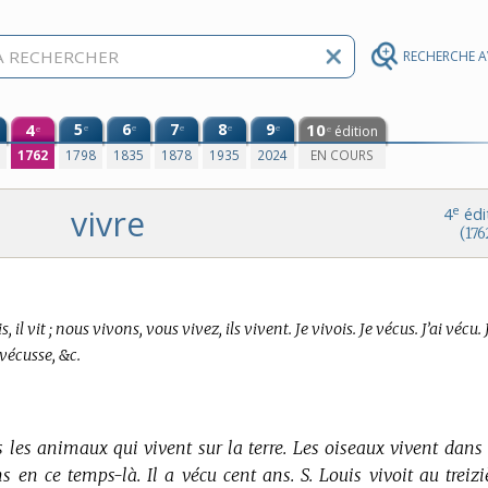
RECHERCHE 
4
5
6
7
8
9
10
e
e
e
e
e
édition
e
e
0
1762
1798
1835
1878
1935
2024
EN COURS
vivre
e
4
édi
(176
ison
vis, il vit ; nous vivons, vous vivez, ils vivent. Je vivois. Je vécus. J’ai vécu. 
e vécusse, &c.
es animaux qui vivent sur la terre. Les oiseaux vivent dans l’
s en ce temps-là. Il a vécu cent ans. S. Louis vivoit au treiz