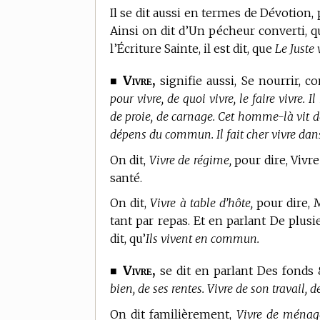
Il se dit aussi en
termes de Dévotion,
p
Ainsi on dit d’Un pécheur converti, q
l’Écriture Sainte, il est dit, que
Le Juste 
Vivre,
■
signifie aussi, Se nourrir, 
pour vivre, de quoi vivre, le faire vivre. 
de proie, de carnage. Cet homme-là vit de
dépens du commun. Il fait cher vivre dans 
On dit,
Vivre de régime,
pour dire, Vivr
santé.
On dit,
Vivre à table d’hôte,
pour dire, 
tant par repas. Et en parlant De plus
dit, qu’
Ils vivent en commun.
Vivre,
■
se dit en parlant Des fonds 
bien, de ses rentes. Vivre de son travail,
On dit familièrement,
Vivre de ménag