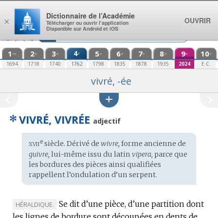
Aller au contenu
Dictionnaire de l’Académie
OUVRIR
×
Télécharger ou ouvrir l’application
Disponible sur Android et iOS
1
2
3
4
5
6
7
8
9
10
e
re
e
e
e
e
e
e
e
e
1694
1718
1740
1762
1798
1835
1878
1935
2024
E.C.
vivré, -ée
✻
VIVRÉ, VIVRÉE
adjectif
xvii
e
Étymologie
siècle. Dérivé de
wivre,
forme ancienne de
:
guivre,
lui-même issu du
latin
vipera,
parce que
les bordures des pièces ainsi qualifiées
rappellent l’ondulation d’un serpent.
Se dit d’une pièce, d’une partition dont
MARQUE
HÉRALDIQUE.
les lignes de bordure sont découpées en dents de
DE