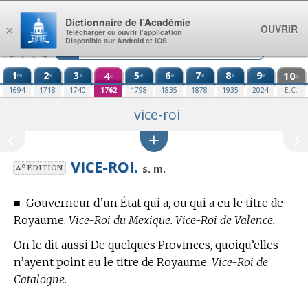
Aller au contenu
Dictionnaire de l’Académie
OUVRIR
×
Télécharger ou ouvrir l’application
Disponible sur Android et iOS
1
2
3
4
5
6
7
8
9
10
re
e
e
e
e
e
e
e
e
e
1694
1718
1740
1762
1798
1835
1878
1935
2024
E.C.
vice-roi
VICE-ROI.
e
s. m.
4
ÉDITION
■
Gouverneur d’un État qui a, ou qui a eu le titre de
Royaume.
Vice-Roi du Mexique. Vice-Roi de Valence.
On le dit aussi De quelques Provinces, quoiqu’elles
n’ayent point eu le titre de Royaume.
Vice-Roi de
Catalogne.