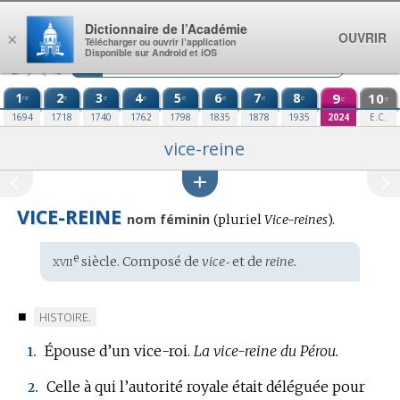
Aller au contenu
Dictionnaire de l’Académie
OUVRIR
×
Télécharger ou ouvrir l’application
Disponible sur Android et iOS
1
2
3
4
5
6
7
8
9
10
re
e
e
e
e
e
e
e
e
e
1694
1718
1740
1762
1798
1835
1878
1935
2024
E.C.
vice-reine
VICE-REINE
nom féminin
(
pluriel
Vice-reines
).
xvii
e
Étymologie
siècle. Composé de
vice‑
et de
reine.
:
■
MARQUE
HISTOIRE.
DE
Épouse d’un vice-roi.
La vice-reine du Pérou.
1.
DOMAINE
:
Celle à qui l’autorité royale était déléguée pour
2.