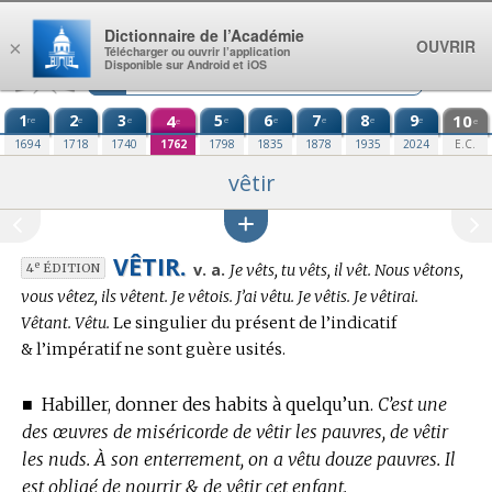
Aller au contenu
Dictionnaire de l’Académie
OUVRIR
×
Télécharger ou ouvrir l’application
Disponible sur Android et iOS
1
2
3
4
5
6
7
8
9
10
re
e
e
e
e
e
e
e
e
e
1694
1718
1740
1762
1798
1835
1878
1935
2024
E.C.
vêtir
VÊTIR.
Conjugaison
e
v. a.
Je vêts, tu vêts, il vêt. Nous vêtons,
4
ÉDITION
:
vous vêtez, ils vêtent. Je vêtois. J’ai vêtu. Je vêtis. Je vêtirai.
Vêtant. Vêtu.
Le singulier du présent de l’indicatif
& l’impératif ne sont guère usités.
■
Habiller, donner des habits à quelqu’un.
C’est une
des œuvres de miséricorde de vêtir les pauvres, de vêtir
les nuds. À son enterrement, on a vêtu douze pauvres. Il
est obligé de nourrir & de vêtir cet enfant.