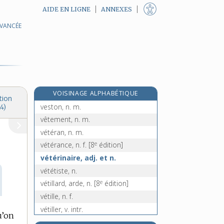
AIDE EN LIGNE
ANNEXES
AVANCÉE
vestiaire, n. m.
vestibulaire, adj.
vestibule, n. m.
vestige, n. m.
vestigial, -ale, adj.
VOISINAGE ALPHABÉTIQUE
vestimentaire, adj.
tion
veston, n. m.
4)
vêtement, n. m.
vétéran, n. m.
e
vétérance, n. f.
[8
édition]
vétérinaire, adj. et n.
vététiste, n.
e
vétillard, arde, n.
[8
édition]
vétille, n. f.
vétiller, v. intr.
u’on
vétilleur, -euse, n.