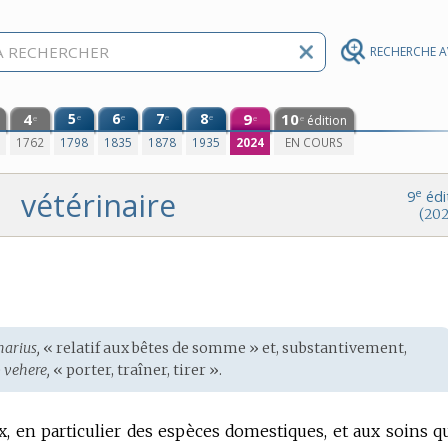
RECHERCHE 
4
5
6
7
8
9
10
e
e
e
e
édition
e
e
e
0
1762
1798
1835
1878
1935
2024
EN COURS
vétérinaire
e
9
édi
(202
narius,
« relatif aux bêtes de somme » et, substantivement,
e
vehere,
« porter, traîner, tirer ».
ux, en particulier des espèces domestiques, et aux soins q