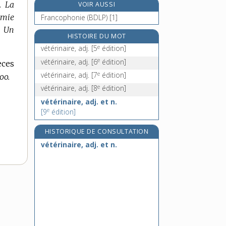
.
La
VOIR AUSSI
vétilleux, -euse, adj.
émie
Francophonie (BDLP) [1]
vêtir, v. tr.
Un
vétiver, n. m.
HISTOIRE DU MOT
e
vétérinaire, adj.
[5
édition]
veto, n. m.
e
vétérinaire, adj.
[6
édition]
èces
e
vétérinaire, adj.
[7
édition]
oo.
e
vétérinaire, adj.
[8
édition]
vétérinaire, adj. et n.
e
[9
édition]
HISTORIQUE DE CONSULTATION
vétérinaire, adj. et n.