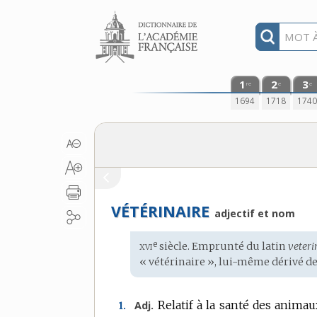
Aller au contenu
1
2
3
re
e
e
1694
1718
174
VÉTÉRINAIRE
adjectif et nom
xvi
e
Étymologie
siècle. Emprunté du
latin
veteri
:
« vétérinaire », lui-même dérivé d
Relatif à la santé des anima
Adj.
1.