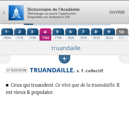
Aller au contenu
Dictionnaire de l’Académie
OUVRIR
×
Télécharger ou ouvrir l’application
Disponible sur Android et iOS
1
2
3
4
5
6
7
8
9
10
re
e
e
e
e
e
e
e
e
e
1694
1718
1740
1762
1798
1835
1878
1935
2024
E.C.
truandaille
TRUANDAILLE.
e
s. f. collectif.
4
ÉDITION
■
Ceux qui truandent.
Ce n’est que de la truandaille.
Il
est vieux & populaire.