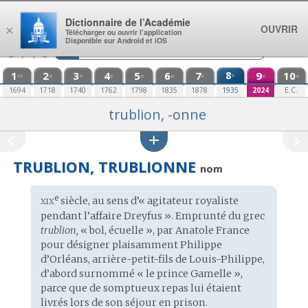
Aller au contenu
Dictionnaire de l’Académie
OUVRIR
×
Télécharger ou ouvrir l’application
Disponible sur Android et iOS
1
2
3
4
5
6
7
8
9
10
e
re
e
e
e
e
e
e
e
e
1694
1718
1740
1762
1798
1835
1878
1935
2024
E.C.
trublion, -onne
TRUBLION, TRUBLIONNE
nom
xix
e
Étymologie
siècle, au sens d’« agitateur royaliste
:
pendant l’affaire Dreyfus ». Emprunté du
grec
trublion,
« bol, écuelle », par Anatole France
pour désigner plaisamment Philippe
d’Orléans, arrière-petit-fils de Louis-Philippe,
d’abord surnommé « le prince Gamelle »,
parce que de somptueux repas lui étaient
livrés lors de son séjour en prison.