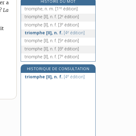
HISTOIRE DU MOT
er a
tripale, adj.
re
triomphe, n. m.
[1
édition]
? La
triparti, -ie, adj.
e
triomphe [II], n. f.
[2
édition]
tripartisme, n. m.
e
triomphe [II], n. f.
[3
édition]
it
tripartite, adj.
e
triomphe [II], n. f.
[4
édition]
e
triomphe [II], n. f.
[5
édition]
e
triomphe [II], n. f.
[6
édition]
e
triomphe [II], n. f.
[7
édition]
HISTORIQUE DE CONSULTATION
e
triomphe [II], n. f.
[4
édition]