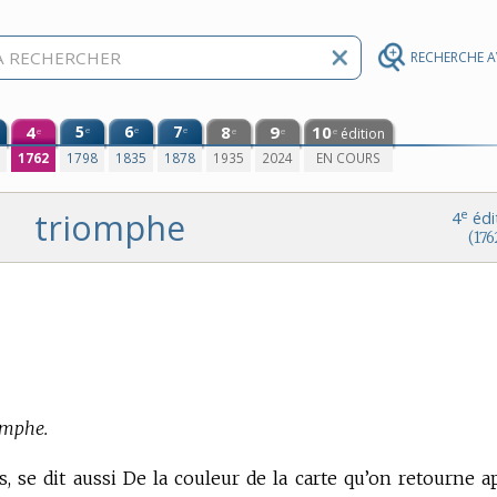
RECHERCHE 
4
5
6
7
8
9
10
e
e
e
édition
e
e
e
e
0
1762
1798
1835
1878
1935
2024
EN COURS
triomphe
e
4
édi
(176
iomphe.
s, se dit aussi De la couleur de la carte qu’on retourne a