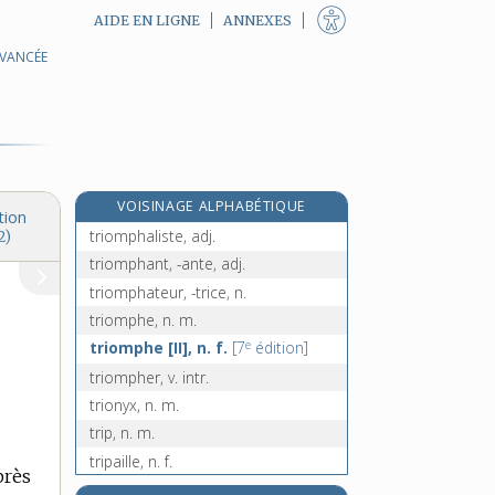
AIDE EN LIGNE
ANNEXES
AVANCÉE
triol, n. m.
triolet, n. m.
triolisme, n. m.
triomphal, -ale, adj.
triomphalement, adv.
VOISINAGE ALPHABÉTIQUE
triomphalisme, n. m.
tion
triomphaliste, adj.
2)
triomphant, -ante, adj.
triomphateur, -trice, n.
triomphe, n. m.
e
triomphe [II], n. f.
[7
édition]
triompher, v. intr.
trionyx, n. m.
trip, n. m.
tripaille, n. f.
près
tripal, -ale, adj.