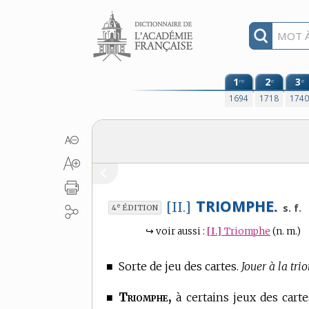
Aller au contenu
1
2
3
re
e
e
1694
1718
174
TRIOMPHE.
[II.]
e
s. f.
4
ÉDITION
↪
voir aussi :
[I.]
Triomphe
(n. m.)
■
Sorte de jeu des cartes.
Jouer à la tr
Triomphe,
■
à certains jeux des carte