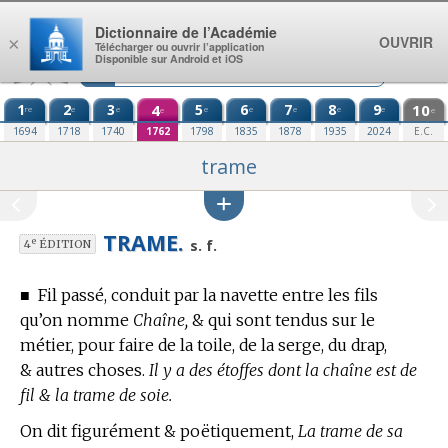
Aller au contenu
Dictionnaire de l’Académie
OUVRIR
×
Télécharger ou ouvrir l’application
Disponible sur Android et iOS
1
2
3
4
5
6
7
8
9
10
re
e
e
e
e
e
e
e
e
e
1694
1718
1740
1762
1798
1835
1878
1935
2024
E.C.
trame
TRAME.
e
s. f.
4
ÉDITION
■
Fil passé, conduit par la navette entre les fils
qu’on nomme
Chaîne,
& qui sont tendus sur le
métier, pour faire de la toile, de la serge, du drap,
& autres choses.
Il y a des étoffes dont la chaîne est de
fil & la trame de soie.
On dit figurément & poëtiquement,
La trame de sa