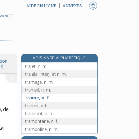
AIDE EN LIGNE
ANNEXES
AVANCÉE
traiteur, n. m.
traître, traîtresse, n. et adj.
traîtreusement, adv.
traîtrise, n. f.
trajectographie, n. f.
VOISINAGE ALPHABÉTIQUE
trajectoire, n. f.
tion
trajet, n. m.
0)
tralala, interj. et n. m.
tramage, n. m.
tramail, n. m.
trame, n. f.
tramer, v. tr.
, de
traminot, n. m.
tramontane, n. f.
Le
trampoline, n. m.
tramway, n. m.