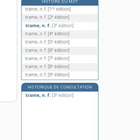
HISTOIRE DU MOT
tranchage, n. m.
re
trame, n. f.
[1
édition]
tranchant, -ante, adj. et n.
e
trame, n. f.
[2
édition]
tranche, n. f.
e
trame, n. f.
[3
édition]
tranché, -ée, adj.
e
trame, n. f.
[4
édition]
e
trame, n. f.
[5
édition]
e
trame, n. f.
[6
édition]
e
trame, n. f.
[7
édition]
e
trame, n. f.
[8
édition]
e
trame, n. f.
[9
édition]
HISTORIQUE DE CONSULTATION
e
trame, n. f.
[3
édition]