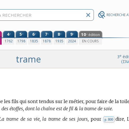
RECHERCHE 
4
5
6
7
8
9
10
e
e
e
e
e
e
édition
e
0
1762
1798
1835
1878
1935
2024
EN COURS
trame
e
3
édi
(174
e les fils qui sont tendus sur le métier, pour faire de la toile
a des étoffes, dont la chaîne est de fil & la trame de soie.
La trame de sa vie, la trame de ses jours,
pour
dire, 
p. 800