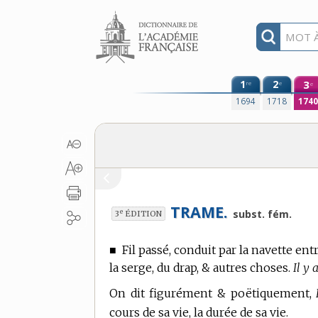
Aller au contenu
1
2
3
re
e
e
1694
1718
174
TRAME.
e
subst. fém.
3
ÉDITION
■
Fil passé, conduit par la navette entr
la serge, du drap, & autres choses.
Il y 
On dit figurément & poëtiquement,
cours de sa vie, la durée de sa vie.