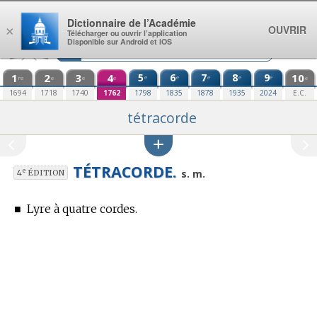
Aller au contenu
Dictionnaire de l’Académie
OUVRIR
×
Télécharger ou ouvrir l’application
Disponible sur Android et iOS
1
2
3
4
5
6
7
8
9
10
e
e
e
e
e
re
e
e
e
e
1694
1718
1740
1762
1798
1835
1878
1935
2024
E.C.
tétracorde
TÉTRACORDE.
e
s. m.
4
ÉDITION
■
Lyre à quatre cordes.