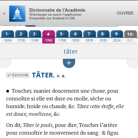
Aller au contenu
Dictionnaire de l’Académie
OUVRIR
×
Télécharger ou ouvrir l’application
Disponible sur Android et iOS
1
2
3
4
5
6
7
8
9
10
re
e
e
e
e
e
e
e
e
e
1694
1718
1740
1762
1798
1835
1878
1935
2024
E.C.
tâter
TÂTER.
e
v. a.
4
ÉDITION
■
Toucher, manier doucement une chose, pour
connoître si elle est dure ou molle, sèche ou
humide, froide ou chaude, &c.
Tâtez cette étoffe, elle
est douce, moelleuse, &c.
On dit,
Tâter le pouls,
pour dire, Toucher l’artère
pour connoître le mouvement du sang : & figur.