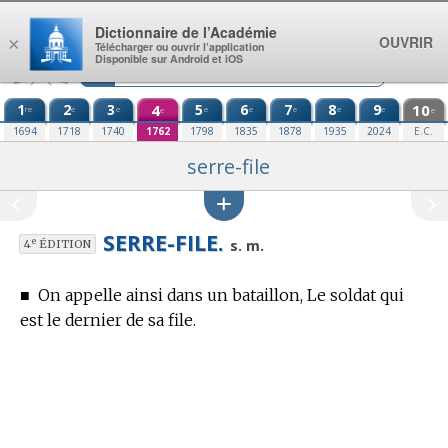
Aller au contenu
Dictionnaire de l’Académie
OUVRIR
×
Télécharger ou ouvrir l’application
Disponible sur Android et iOS
1
2
3
4
5
6
7
8
9
10
re
e
e
e
e
e
e
e
e
e
1694
1718
1740
1762
1798
1835
1878
1935
2024
E.C.
serre-file
SERRE-FILE.
e
s. m.
4
ÉDITION
■
On appelle ainsi dans un bataillon, Le soldat qui
est le dernier de sa file.