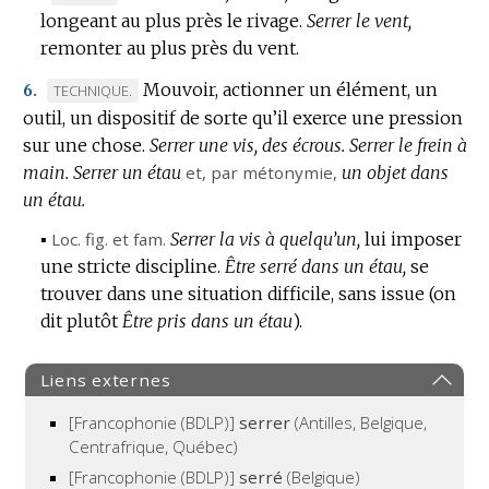
longeant au plus près le rivage.
DE
Serrer le vent,
remonter au plus près du vent.
DOMAINE
:
Mouvoir, actionner un élément, un
MARQUE
TECHNIQUE.
6.
outil, un dispositif de sorte qu’il exerce une pression
DE
sur une chose.
DOMAINE
Serrer une vis, des écrous.
Serrer le frein à
main.
:
Serrer un étau
et,
par métonymie
,
un objet dans
un étau.
▪
Loc.
fig.
et
fam.
Serrer la vis à quelqu’un,
lui imposer
une stricte discipline.
Être serré dans un étau,
se
trouver dans une situation difficile, sans issue (on
dit plutôt
Être pris dans un étau
).
Liens externes
[Francophonie (BDLP)]
serrer
(Antilles, Belgique,
Centrafrique, Québec)
[Francophonie (BDLP)]
serré
(Belgique)