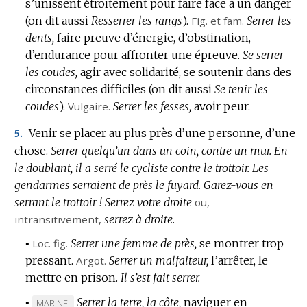
s’unissent étroitement pour faire face à un danger
(on dit aussi
Resserrer les rangs
).
Fig.
et
fam.
Serrer les
dents,
faire preuve d’énergie, d’obstination,
d’endurance pour affronter une épreuve.
Se serrer
les coudes,
agir avec solidarité, se soutenir dans des
circonstances difficiles (on dit aussi
Se tenir les
coudes
).
Vulgaire.
Serrer les fesses,
avoir peur.
Venir se placer au plus près d’une personne, d’une
5.
chose.
Serrer quelqu’un dans un coin, contre un mur.
En
le doublant, il a serré le cycliste contre le trottoir.
Les
gendarmes serraient de près le fuyard.
Garez-vous en
serrant le trottoir !
Serrez votre droite
ou,
intransitivement
,
serrez à droite.
▪
Loc.
fig.
Serrer une femme de près,
se montrer trop
pressant.
Argot.
Serrer un malfaiteur,
l’arrêter, le
mettre en prison.
Il s’est fait serrer.
▪
Serrer la terre, la côte,
naviguer en
MARQUE
MARINE.