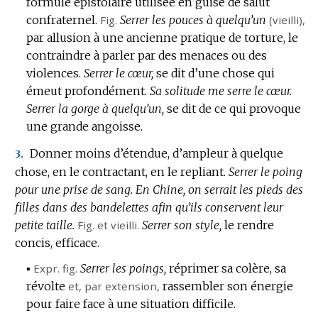
formule épistolaire utilisée en guise de salut
confraternel.
Fig.
Serrer les pouces à quelqu’un
(vieilli),
par allusion à une ancienne pratique de torture, le
contraindre à parler par des menaces ou des
violences.
Serrer le cœur,
se dit d’une chose qui
émeut profondément.
Sa solitude me serre le cœur.
Serrer la gorge à quelqu’un,
se dit de ce qui provoque
une grande angoisse.
Donner moins d’étendue, d’ampleur à quelque
3.
chose, en le contractant, en le repliant.
Serrer le poing
pour une prise de sang.
En Chine, on serrait les pieds des
filles dans des bandelettes afin qu’ils conservent leur
petite taille.
Fig.
et vieilli.
Serrer son style,
le rendre
concis, efficace.
▪
Expr.
fig.
Serrer les poings,
réprimer sa colère, sa
révolte
et,
par extension
,
rassembler son énergie
pour faire face à une situation difficile.