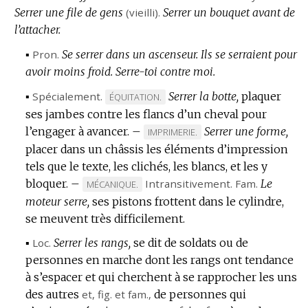
Serrer une file de gens
(vieilli).
Serrer un bouquet avant de
l’attacher.
▪
Pron.
Se serrer dans un ascenseur.
Ils se serraient pour
avoir moins froid.
Serre-toi contre moi.
▪
Spécialement.
Serrer la botte,
plaquer
MARQUE
ÉQUITATION.
ses jambes contre les flancs d’un cheval pour
DE
l’engager à avancer.
DOMAINE
–
Serrer une forme,
MARQUE
IMPRIMERIE.
:
placer dans un châssis les éléments d’impression
DE
tels que le texte, les clichés, les blancs, et les y
DOMAINE
bloquer.
–
Intransitivement.
:
Fam.
Le
MARQUE
MÉCANIQUE.
moteur serre,
DE
ses pistons frottent dans le cylindre,
se meuvent très difficilement.
DOMAINE
:
▪
Loc.
Serrer les rangs,
se dit de soldats ou de
personnes en marche dont les rangs ont tendance
à s’espacer et qui cherchent à se rapprocher les uns
des autres
et,
fig.
et
fam.
,
de personnes qui