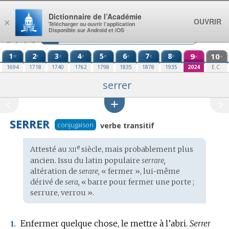
Aller au contenu
Dictionnaire de l’Académie
OUVRIR
×
Télécharger ou ouvrir l’application
Disponible sur Android et iOS
1
2
3
4
5
6
7
8
9
10
re
e
e
e
e
e
e
e
e
e
1694
1718
1740
1762
1798
1835
1878
1935
2024
E.C.
serrer
SERRER
conjugaison
verbe transitif
xii
e
Étymologie
Attesté au
siècle, mais probablement plus
:
ancien. Issu du
latin populaire
serrare,
altération de
serare,
« fermer », lui-même
dérivé de
sera,
« barre pour fermer une porte ;
serrure, verrou ».
Enfermer quelque chose, le mettre à l’abri.
Serrer
1.