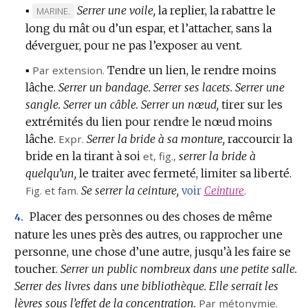
▪
Serrer une voile,
la replier, la rabattre le
MARQUE
MARINE.
long du mât ou d’un espar, et l’attacher, sans la
DE
déverguer, pour ne pas l’exposer au vent.
DOMAINE
:
▪
Par extension.
Tendre un lien, le rendre moins
lâche.
Serrer un bandage.
Serrer ses lacets.
Serrer une
sangle.
Serrer un câble.
Serrer un nœud,
tirer sur les
extrémités du lien pour rendre le nœud moins
lâche.
Expr.
Serrer la bride à sa monture,
raccourcir la
bride en la tirant à soi
et,
fig.
,
serrer la bride à
quelqu’un,
le traiter avec fermeté, limiter sa liberté.
Fig.
et
fam.
Se serrer la ceinture,
voir
Ceinture
.
Placer des personnes ou des choses de même
4.
nature les unes près des autres, ou rapprocher une
personne, une chose d’une autre, jusqu’à les faire se
toucher.
Serrer un public nombreux dans une petite salle.
Serrer des livres dans une bibliothèque.
Elle serrait les
lèvres sous l’effet de la concentration.
Par métonymie.