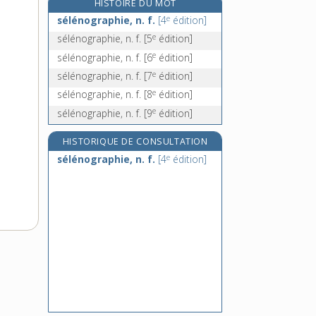
HISTOIRE DU MOT
self-made man, n. m.
e
sélénographie, n. f.
[4
édition]
self-service, n. m.
e
sélénographie, n. f.
[5
édition]
sellage, n. m.
e
sélénographie, n. f.
[6
édition]
selle, n. f.
e
sélénographie, n. f.
[7
édition]
e
sélénographie, n. f.
[8
édition]
e
sélénographie, n. f.
[9
édition]
HISTORIQUE DE CONSULTATION
e
sélénographie, n. f.
[4
édition]