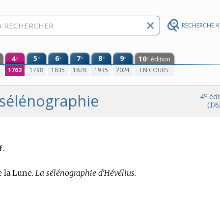
RECHERCHE 
4
5
6
7
8
9
10
e
e
e
e
e
édition
e
e
0
1762
1798
1835
1878
1935
2024
EN COURS
sélénographie
e
4
édi
(176
f.
 la Lune.
La sélénographie d’Hévélius.