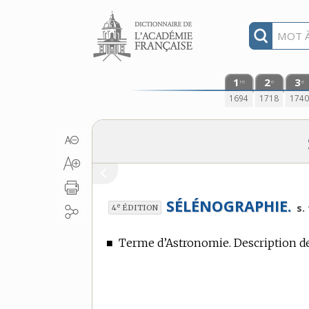
Aller au contenu
1
2
3
re
e
e
1694
1718
174
SÉLÉNOGRAPHIE.
e
s. 
4
ÉDITION
■
Terme d’Astronomie.
Description de