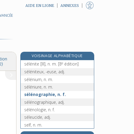
AIDE EN LIGNE
ANNEXES
AVANCÉE
séléniate, n. m.
sélénien, -ienne, n. et adj.
sélénieux, adj. m.
sélénique, adj.
sélénite [I], n. f.
VOISINAGE ALPHABÉTIQUE
sélénite [II], n. et adj.
tion
e
sélénite [III], n. m.
[8
édition]
2)
séléniteux, -euse, adj.
sélénium, n. m.
séléniure, n. m.
sélénographie, n. f.
sélénographique, adj.
sélénologie, n. f.
séleucide, adj.
self, n. m.
self-government, n. m.