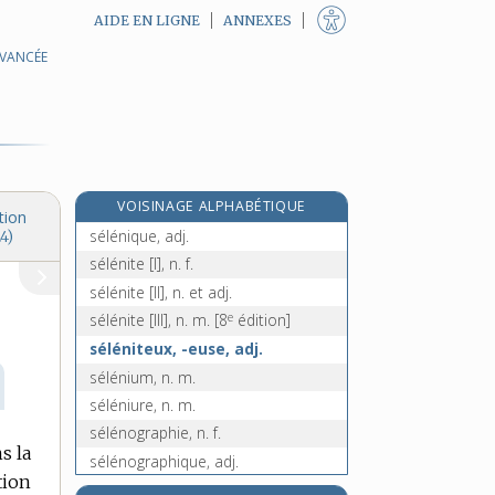
AIDE EN LIGNE
ANNEXES
AVANCÉE
sélectivement, adv.
sélectivité, n. f.
sélénate, n. m.
séléniate, n. m.
sélénien, -ienne, n. et adj.
VOISINAGE ALPHABÉTIQUE
sélénieux, adj. m.
tion
sélénique, adj.
4)
sélénite [I], n. f.
sélénite [II], n. et adj.
e
sélénite [III], n. m.
[8
édition]
séléniteux, -euse, adj.
sélénium, n. m.
séléniure, n. m.
sélénographie, n. f.
s la
sélénographique, adj.
tion
sélénologie, n. f.