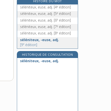
HISTOIRE DU MOT
séleucide, adj.
e
séléniteux, euse, adj.
[4
édition]
self, n. m.
e
séléniteux, euse, adj.
[5
édition]
self-government, n. m.
e
séléniteux, euse, adj.
[6
édition]
self-made man, n. m.
e
séléniteux, euse, adj.
[7
édition]
e
séléniteux, euse, adj.
[8
édition]
séléniteux, -euse, adj.
e
[9
édition]
HISTORIQUE DE CONSULTATION
séléniteux, -euse, adj.