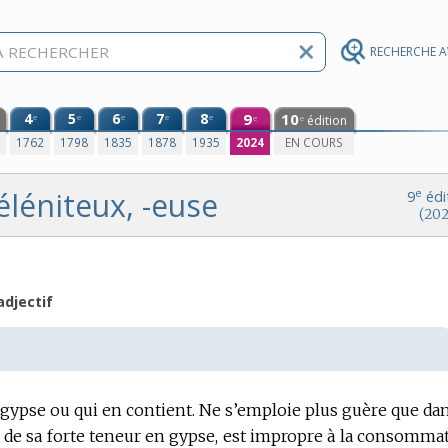
RECHERCHE 
4
5
6
7
8
9
10
e
e
e
e
e
édition
e
e
0
1762
1798
1835
1878
1935
2024
EN COURS
éléniteux, -euse
e
9
édi
(202
adjectif
 gypse ou qui en contient.
Ne s’emploie plus guère que dan
n de sa forte teneur en gypse, est impropre à la consomma