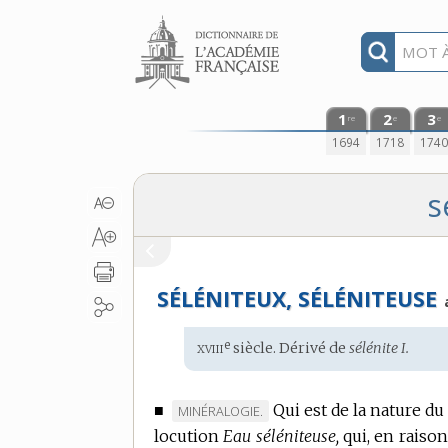
Aller au contenu
1
2
3
re
e
e
1694
1718
174
s
SÉLÉNITEUX, SÉLÉNITEUSE
xviii
e
Étymologie
siècle. Dérivé de
sélénite I.
:
■
Qui est de la nature du
MARQUE
MINÉRALOGIE.
locution
DE
Eau séléniteuse,
qui, en raiso