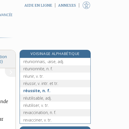
AIDE EN LIGNE
ANNEXES
AVANCÉE
rets, n. m. pl.
réunificateur, -trice, adj.
réunification, n. f.
réunifier, v. tr.
réunion, n. f.
VOISINAGE ALPHABÉTIQUE
réunionite, n. f.
tion
réunionnais, -aise, adj.
2)
réunionnite, n. f.
réunir, v. tr.
réussir, v. intr. et tr.
réussite, n. f.
réutilisable, adj.
rande
réutiliser, v. tr.
revaccination, n. f.
ur
revacciner, v. tr.
e
revalidation, n. f.
[7
édition]