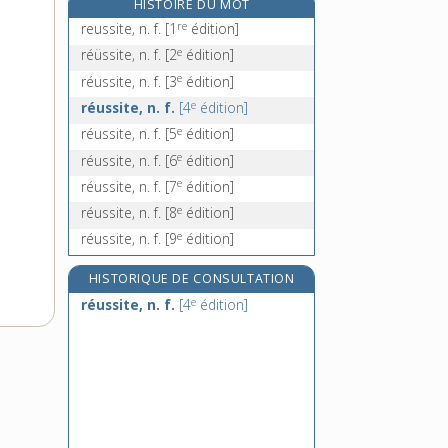
HISTOIRE DU MOT
revalider, v. tr.
re
reussite, n. f.
[1
édition]
revaloir, v. tr.
e
réüssite, n. f.
[2
édition]
revalorisation, n. f.
e
réussite, n. f.
[3
édition]
revaloriser, v. tr.
e
réussite, n. f.
[4
édition]
e
réussite, n. f.
[5
édition]
e
réussite, n. f.
[6
édition]
e
réussite, n. f.
[7
édition]
e
réussite, n. f.
[8
édition]
e
réussite, n. f.
[9
édition]
HISTORIQUE DE CONSULTATION
e
réussite, n. f.
[4
édition]