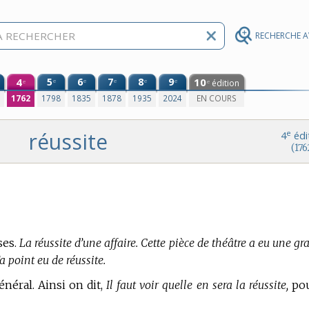
RECHERCHE 
4
5
6
7
8
9
10
e
e
e
e
e
édition
e
e
0
1762
1798
1835
1878
1935
2024
EN COURS
réussite
e
4
édi
(176
ses.
La réussite d’une affaire. Cette pièce de théâtre a eu une g
a point eu de réussite.
énéral. Ainsi on dit,
Il faut voir quelle en sera la réussite,
po