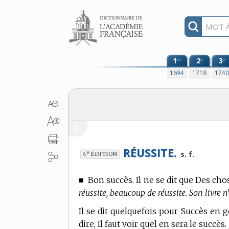
Aller au contenu
1
2
3
re
e
e
1694
1718
174
RÉUSSITE.
e
s. f.
4
ÉDITION
■
Bon succès. Il ne se dit que Des cho
réussite, beaucoup de réussite. Son livre n’
Il se dit quelquefois pour Succès en g
dire, Il faut voir quel en sera le succès.