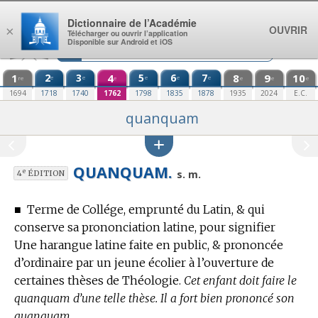
Aller au contenu
Dictionnaire de l’Académie
OUVRIR
×
Télécharger ou ouvrir l’application
Disponible sur Android et iOS
1
2
3
4
5
6
7
8
9
10
e
e
e
e
e
re
e
e
e
e
1694
1718
1740
1762
1798
1835
1878
1935
2024
E.C.
quanquam
QUANQUAM.
e
s. m.
4
ÉDITION
■
Terme de Collége,
emprunté du Latin, & qui
conserve sa prononciation latine, pour signifier
Une harangue latine faite en public, & prononcée
d’ordinaire par un jeune écolier à l’ouverture de
certaines thèses de Théologie.
Cet enfant doit faire le
quanquam d’une telle thèse. Il a fort bien prononcé son
quanquam.