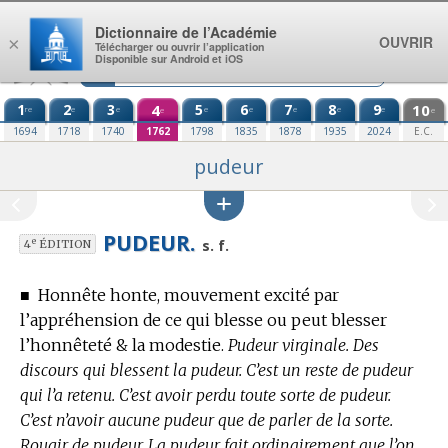
Aller au contenu
Dictionnaire de l’Académie
OUVRIR
×
Télécharger ou ouvrir l’application
Disponible sur Android et iOS
1
2
3
4
5
6
7
8
9
10
re
e
e
e
e
e
e
e
e
e
1694
1718
1740
1762
1798
1835
1878
1935
2024
E.C.
pudeur
PUDEUR.
e
s. f.
4
ÉDITION
■
Honnête honte, mouvement excité par
l’appréhension de ce qui blesse ou peut blesser
l’honnêteté & la modestie.
Pudeur virginale. Des
discours qui blessent la pudeur. C’est un reste de pudeur
qui l’a retenu. C’est avoir perdu toute sorte de pudeur.
C’est n’avoir aucune pudeur que de parler de la sorte.
Rougir de pudeur. La pudeur fait ordinairement que l’on