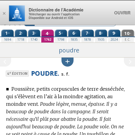
Aller au contenu
Dictionnaire de l’Académie
OUVRIR
×
Télécharger ou ouvrir l’application
Disponible sur Android et iOS
1
2
3
4
5
6
7
8
9
10
re
e
e
e
e
e
e
e
e
e
1694
1718
1740
1762
1798
1835
1878
1935
2024
E.C.
poudre
POUDRE.
e
s. f.
4
ÉDITION
■
Poussière, petits corpuscules de terre desséchée,
qui s’élèvent en l’air à la moindre agitation, au
moindre vent.
Poudre légère, menue, épaisse. Il y a
beaucoup de poudre dans la campagne. Il seroit
nécessaire qu’il plût pour abattre la poudre. Il fait
aujourd’hui beaucoup de poudre. La poudre vole. On ne
se voit point à cause de la poudre. Un tourbillon de