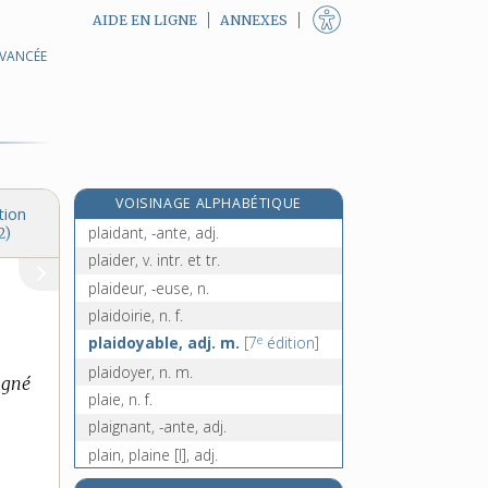
AIDE EN LIGNE
ANNEXES
AVANCÉE
plagier, v. tr.
plagioclase, n. m.
plagiste, n.
plaid [I], n. m.
plaid [II], n. m.
VOISINAGE ALPHABÉTIQUE
plaidable, adj.
tion
plaidant, -ante, adj.
2)
plaider, v. intr. et tr.
plaideur, -euse, n.
plaidoirie, n. f.
e
plaidoyable, adj. m.
[7
édition]
plaidoyer, n. m.
signé
plaie, n. f.
plaignant, -ante, adj.
plain, plaine [I], adj.
plain [II], n. m.