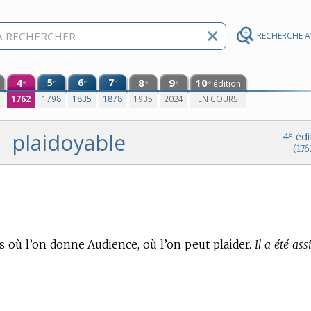
RECHERCHE 
4
5
6
7
8
9
10
e
e
e
édition
e
e
e
e
0
1762
1798
1835
1878
1935
2024
EN COURS
plaidoyable
e
4
édi
(176
s où l’on donne Audience, où l’on peut plaider.
Il a été as