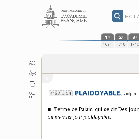
Aller au contenu
1
2
3
re
e
e
1694
1718
174
PLAIDOYABLE.
e
adj. m.
4
ÉDITION
■
Terme de Palais,
qui se dit Des jour
au premier jour plaidoyable.