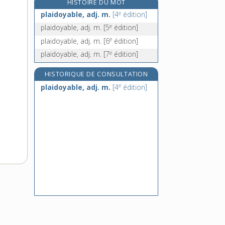
HISTOIRE DU MOT
plain-chant, n. m.
e
plaidoyable, adj. m.
[4
édition]
plaindre, v. tr. et pron.
e
plaidoyable, adj. m.
[5
édition]
plaine, n. f.
e
plaidoyable, adj. m.
[6
édition]
plain-pied (de), loc. adj. ou adv.
e
plaidoyable, adj. m.
[7
édition]
HISTORIQUE DE CONSULTATION
e
plaidoyable, adj. m.
[4
édition]