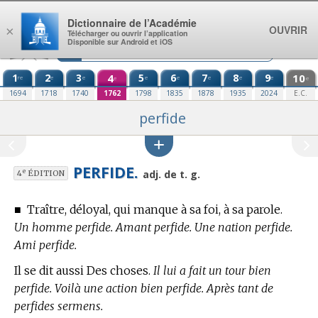
Aller au contenu
Dictionnaire de l’Académie
OUVRIR
×
Télécharger ou ouvrir l’application
Disponible sur Android et iOS
1
2
3
4
5
6
7
8
9
10
re
e
e
e
e
e
e
e
e
e
1694
1718
1740
1762
1798
1835
1878
1935
2024
E.C.
perfide
PERFIDE.
e
adj. de t. g.
4
ÉDITION
■
Traître, déloyal, qui manque à sa foi, à sa parole.
Un homme perfide. Amant perfide. Une nation perfide.
Ami perfide.
Il se dit aussi Des choses.
Il lui a fait un tour bien
perfide. Voilà une action bien perfide. Après tant de
perfides sermens.