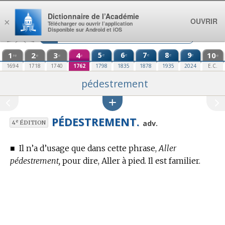
Aller au contenu
Dictionnaire de l’Académie
OUVRIR
×
Télécharger ou ouvrir l’application
Disponible sur Android et iOS
1
2
3
4
5
6
7
8
9
10
e
e
e
e
e
re
e
e
e
e
1694
1718
1740
1762
1798
1835
1878
1935
2024
E.C.
pédestrement
PÉDESTREMENT.
e
adv.
4
ÉDITION
■
Il n’a d’usage que dans cette phrase,
Aller
pédestrement,
pour dire, Aller à pied. Il est familier.