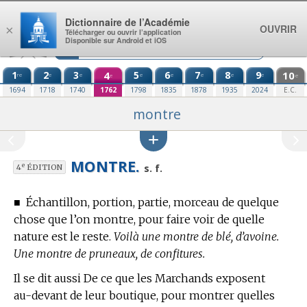
Aller au contenu
Dictionnaire de l’Académie
OUVRIR
×
Télécharger ou ouvrir l’application
Disponible sur Android et iOS
1
2
3
4
5
6
7
8
9
10
re
e
e
e
e
e
e
e
e
e
1694
1718
1740
1762
1798
1835
1878
1935
2024
E.C.
montre
MONTRE.
e
s. f.
4
ÉDITION
■
Échantillon, portion, partie, morceau de quelque
chose que l’on montre, pour faire voir de quelle
nature est le reste.
Voilà une montre de blé, d’avoine.
Une montre de pruneaux, de confitures.
Il se dit aussi De ce que les Marchands exposent
au-devant de leur boutique, pour montrer quelles