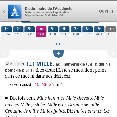
Aller au contenu
Dictionnaire de l’Académie
OUVRIR
×
Télécharger ou ouvrir l’application
Disponible sur Android et iOS
1
2
3
4
5
6
7
8
9
10
re
e
e
e
e
e
e
e
e
e
1694
1718
1740
1762
1798
1835
1878
1935
2024
E.C.
mille
MILLE.
[I.]
e
adj. numéral de t. g. & qui n’a
4
ÉDITION
(Les deux LL ne se mouillent point
point de pluriel.
dans ce mot ni dans ses dérivés.)
↪
voir aussi :
[II.]
Mille
(n. m.)
■
Dix fois cent.
Mille hommes. Mille chevaux. Mille
navires. Mille pistoles. Mille écus. Dizaine de mille.
Centaine de mille. Mille affaires. Dix mille hommes. Les