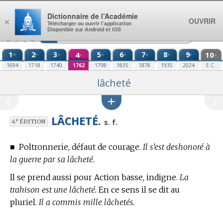
Aller au contenu
Dictionnaire de l’Académie
OUVRIR
×
Télécharger ou ouvrir l’application
Disponible sur Android et iOS
1
2
3
4
5
6
7
8
9
10
re
e
e
e
e
e
e
e
e
e
1694
1718
1740
1762
1798
1835
1878
1935
2024
E.C.
lâcheté
LÂCHETÉ.
e
s. f.
4
ÉDITION
■
Poltronnerie, défaut de courage.
Il s’est deshonoré à
la guerre par sa lâcheté.
Il se prend aussi pour Action basse, indigne.
La
trahison est une lâcheté.
En ce sens il se dit au
pluriel.
Il a commis mille lâchetés.