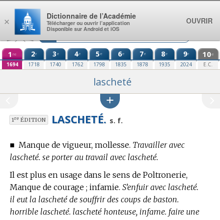
Aller au contenu
Dictionnaire de l’Académie
OUVRIR
×
Télécharger ou ouvrir l’application
Disponible sur Android et iOS
1
2
3
4
5
6
7
8
9
10
e
e
e
e
e
e
e
e
re
e
1694
1718
1740
1762
1798
1835
1878
1935
2024
E.C.
lascheté
LASCHETÉ.
re
s. f.
1
ÉDITION
■
Manque de vigueur, mollesse.
Travailler avec
lascheté. se porter au travail avec lascheté.
Il est plus en usage dans le sens de Poltronerie,
Manque de courage ; infamie.
S’enfuir avec lascheté.
il eut la lascheté de souffrir des coups de baston.
horrible lascheté. lascheté honteuse, infame. faire une