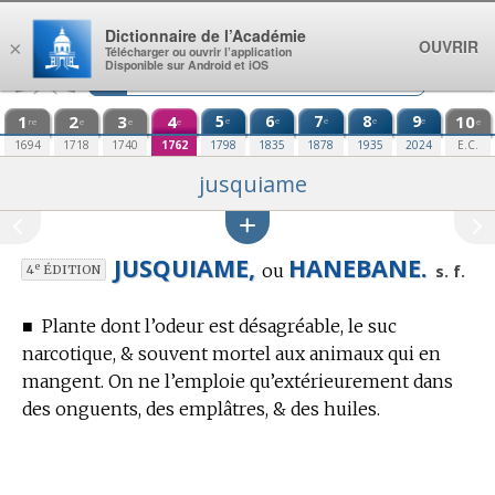
Aller au contenu
Dictionnaire de l’Académie
OUVRIR
×
Télécharger ou ouvrir l’application
Disponible sur Android et iOS
1
2
3
4
5
6
7
8
9
10
e
e
e
e
e
re
e
e
e
e
1694
1718
1740
1762
1798
1835
1878
1935
2024
E.C.
jusquiame
JUSQUIAME,
HANEBANE.
ou
e
s. f.
4
ÉDITION
■
Plante dont l’odeur est désagréable, le suc
narcotique, & souvent mortel aux animaux qui en
mangent.
On ne l’emploie qu’extérieurement dans
des onguents, des emplâtres, & des huiles.