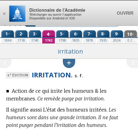
Aller au contenu
Dictionnaire de l’Académie
OUVRIR
×
Télécharger ou ouvrir l’application
Disponible sur Android et iOS
1
2
3
4
5
6
7
8
9
10
re
e
e
e
e
e
e
e
e
e
1694
1718
1740
1762
1798
1835
1878
1935
2024
E.C.
irritation
IRRITATION.
e
s. f.
4
ÉDITION
■
Action de ce qui irrite les humeurs & les
membranes.
Ce remède purge par irritation.
Il signifie aussi L’état des humeurs irritées.
Les
humeurs sont dans une grande irritation. Il ne faut
point purger pendant l’irritation des humeurs.