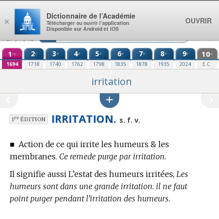
Aller au contenu
Dictionnaire de l’Académie
OUVRIR
×
Télécharger ou ouvrir l’application
Disponible sur Android et iOS
1
2
3
4
5
6
7
8
9
10
e
e
e
e
e
e
e
e
re
e
1694
1718
1740
1762
1798
1835
1878
1935
2024
E.C.
irritation
IRRITATION.
re
s. f. v.
1
ÉDITION
■
Action de ce qui irrite les humeurs & les
membranes.
Ce remede purge par irritation.
Il signifie aussi L’estat des humeurs irritées,
Les
humeurs sont dans une grande irritation. il ne faut
point purger pendant l’irritation des humeurs.