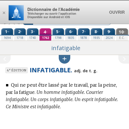
Aller au contenu
Dictionnaire de l’Académie
OUVRIR
×
Télécharger ou ouvrir l’application
Disponible sur Android et iOS
1
2
3
4
5
6
7
8
9
10
re
e
e
e
e
e
e
e
e
e
1694
1718
1740
1762
1798
1835
1878
1935
2024
E.C.
infatigable
INFATIGABLE.
e
adj. de t. g.
4
ÉDITION
■
Qui ne peut être lassé par le travail, par la peine,
par la fatigue.
Un homme infatigable. Courrier
infatigable. Un corps infatigable. Un esprit infatigable.
Ce Ministre est infatigable.