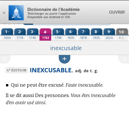
Aller au contenu
Dictionnaire de l’Académie
OUVRIR
×
Télécharger ou ouvrir l’application
Disponible sur Android et iOS
1
2
3
4
5
6
7
8
9
10
re
e
e
e
e
e
e
e
e
e
1694
1718
1740
1762
1798
1835
1878
1935
2024
E.C.
inexcusable
INEXCUSABLE.
e
adj. de t. g.
4
ÉDITION
■
Qui ne peut être excusé.
Faute inexcusable.
Il se dit aussi Des personnes.
Vous êtes inexcusable
d’en avoir usé ainsi.