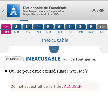
Aller au contenu
Dictionnaire de l’Académie
OUVRIR
×
Télécharger ou ouvrir l’application
Disponible sur Android et iOS
1
2
3
4
5
6
7
8
9
10
e
e
e
e
e
e
e
e
re
e
1694
1718
1740
1762
1798
1835
1878
1935
2024
E.C.
inexcusable
INEXCUSABLE.
re
adj. de tout genre.
1
ÉDITION
■
Qui ne peut estre excusé.
Faute inexcusable.
Ce mot est extrait de l'article :
ACCUSER
.