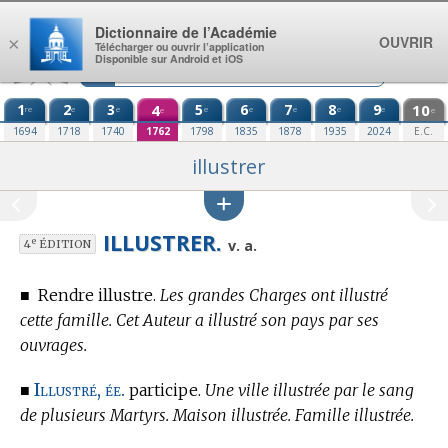
Aller au contenu
Dictionnaire de l’Académie
OUVRIR
×
Télécharger ou ouvrir l’application
Disponible sur Android et iOS
1
2
3
4
5
6
7
8
9
10
re
e
e
e
e
e
e
e
e
e
1694
1718
1740
1762
1798
1835
1878
1935
2024
E.C.
illustrer
ILLUSTRER.
e
v. a.
4
ÉDITION
■
Rendre illustre.
Les grandes Charges ont illustré
cette famille. Cet Auteur a illustré son pays par ses
ouvrages.
Illustré, ée.
■
participe.
Une ville illustrée par le sang
de plusieurs Martyrs. Maison illustrée. Famille illustrée.