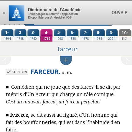
Aller au contenu
Dictionnaire de l’Académie
OUVRIR
×
Télécharger ou ouvrir l’application
Disponible sur Android et iOS
1
2
3
4
5
6
7
8
9
10
re
e
e
e
e
e
e
e
e
e
1694
1718
1740
1762
1798
1835
1878
1935
2024
E.C.
farceur
FARCEUR.
e
s. m.
4
ÉDITION
■
Comédien qui ne joue que des farces. Il se dit par
mépris d’Un Acteur qui charge un rôle comique.
C’est un mauvais farceur, un farceur perpétuel.
Farceur,
■
se dit aussi au figuré, d’Un homme qui
fait des bouffonneries, qui est dans l’habitude d’en
faire.