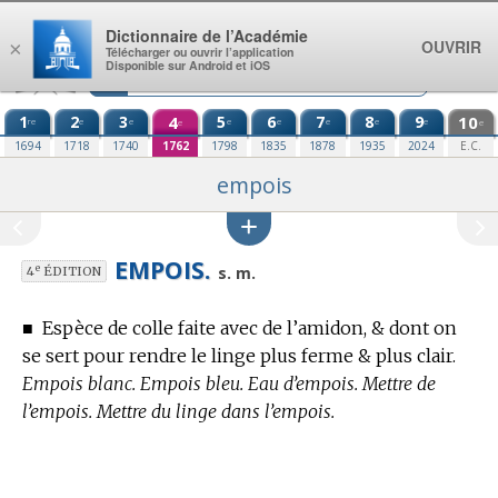
Aller au contenu
Dictionnaire de l’Académie
OUVRIR
×
Télécharger ou ouvrir l’application
Disponible sur Android et iOS
1
2
3
4
5
6
7
8
9
10
re
e
e
e
e
e
e
e
e
e
1694
1718
1740
1762
1798
1835
1878
1935
2024
E.C.
empois
EMPOIS.
e
s. m.
4
ÉDITION
■
Espèce de colle faite avec de l’amidon, & dont on
se sert pour rendre le linge plus ferme & plus clair.
Empois blanc. Empois bleu. Eau d’empois. Mettre de
l’empois. Mettre du linge dans l’empois.