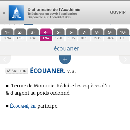
Aller au contenu
Dictionnaire de l’Académie
OUVRIR
×
Télécharger ou ouvrir l’application
Disponible sur Android et iOS
1
2
3
4
5
6
7
8
9
10
re
e
e
e
e
e
e
e
e
e
1694
1718
1740
1762
1798
1835
1878
1935
2024
E.C.
écouaner
ÉCOUANER.
e
v. a.
4
ÉDITION
■
Terme de Monnoie.
Réduire les espèces d’or
& d’argent au poids ordonné.
Écouané, ée.
■
participe.