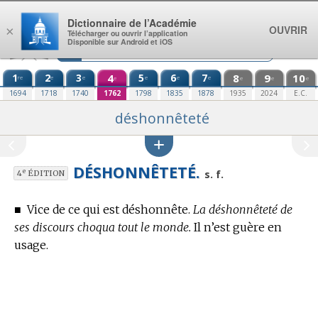
Aller au contenu
Dictionnaire de l’Académie
OUVRIR
×
Télécharger ou ouvrir l’application
Disponible sur Android et iOS
1
2
3
4
5
6
7
8
9
10
re
e
e
e
e
e
e
e
e
e
1694
1718
1740
1762
1798
1835
1878
1935
2024
E.C.
déshonnêteté
DÉSHONNÊTETÉ.
e
s. f.
4
ÉDITION
■
Vice de ce qui est déshonnête.
La déshonnêteté de
ses discours choqua tout le monde.
Il n’est guère en
usage.