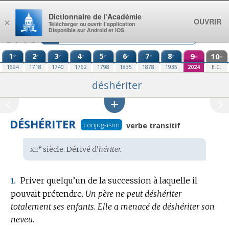
Aller au contenu
Dictionnaire de l’Académie
OUVRIR
×
Télécharger ou ouvrir l’application
Disponible sur Android et iOS
1
2
3
4
5
6
7
8
9
10
re
e
e
e
e
e
e
e
e
e
1694
1718
1740
1762
1798
1835
1878
1935
2024
E.C.
déshériter
DÉSHÉRITER
conjugaison
verbe transitif
xii
e
Étymologie
siècle. Dérivé d’
hériter.
:
Priver quelqu’un de la succession à laquelle il
1.
pouvait prétendre.
Un père ne peut déshériter
totalement ses enfants.
Elle a menacé de déshériter son
neveu.