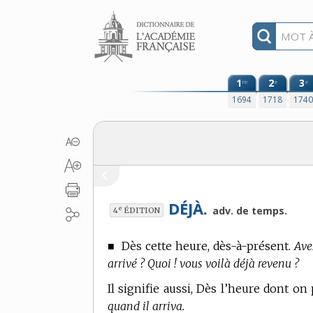
Aller au contenu
1
2
3
re
e
e
1694
1718
174
DÉJÀ.
e
adv. de temps.
4
ÉDITION
■
Dès cette heure, dès-à-présent.
Ave
arrivé ? Quoi ! vous voilà déjà revenu ?
Il signifie aussi, Dès l’heure dont on 
quand il arriva.