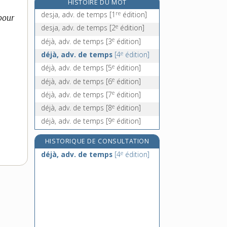
HISTOIRE DU MOT
déjeuner [I], n. m.
re
desja, adv. de temps
[1
édition]
 pour
déjeuner [II], v. intr.
e
desja, adv. de temps
[2
édition]
e
déjoindre, v. tr.
[7
édition]
e
déjà, adv. de temps
[3
édition]
déjouer [I], v. tr.
e
déjà, adv. de temps
[4
édition]
e
déjà, adv. de temps
[5
édition]
e
déjà, adv. de temps
[6
édition]
e
déjà, adv. de temps
[7
édition]
e
déjà, adv. de temps
[8
édition]
e
déjà, adv. de temps
[9
édition]
HISTORIQUE DE CONSULTATION
e
déjà, adv. de temps
[4
édition]