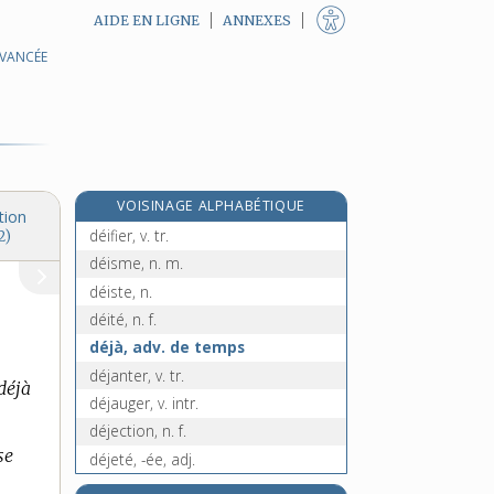
AIDE EN LIGNE
ANNEXES
AVANCÉE
déhiscence, n. f.
déhiscent, -ente, adj.
e
déhonté, ée, adj.
[7
édition]
dehors, prép., adv. et n. m.
déicide, adj.
VOISINAGE ALPHABÉTIQUE
déification, n. f.
tion
déifier, v. tr.
2)
déisme, n. m.
déiste, n.
déité, n. f.
déjà, adv. de temps
déjanter, v. tr.
 déjà
déjauger, v. intr.
déjection, n. f.
se
déjeté, -ée, adj.
déjeter, v. tr.