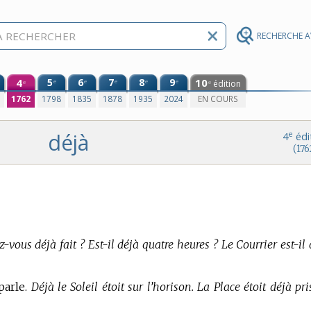
RECHERCHE 
4
5
6
7
8
9
10
e
e
e
e
e
édition
e
e
0
1762
1798
1835
1878
1935
2024
EN COURS
déjà
e
4
édi
(176
z-vous déjà fait ? Est-il déjà quatre heures ? Le Courrier est-il
parle.
Déjà le Soleil étoit sur l’horison. La Place étoit déjà pri