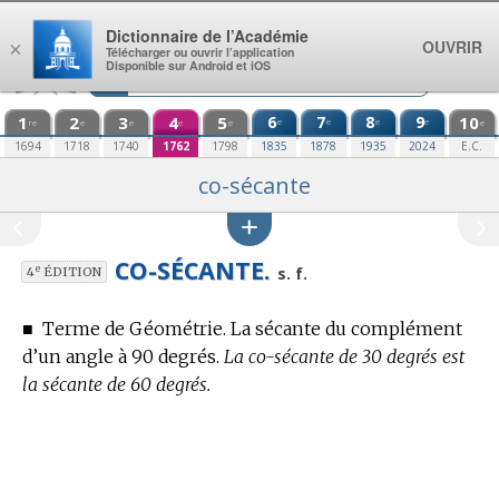
Aller au contenu
Dictionnaire de l’Académie
OUVRIR
×
Télécharger ou ouvrir l’application
Disponible sur Android et iOS
1
2
3
4
5
6
7
8
9
10
e
e
e
e
re
e
e
e
e
e
1694
1718
1740
1762
1798
1835
1878
1935
2024
E.C.
co-sécante
CO-SÉCANTE.
e
s. f.
4
ÉDITION
■
Terme de Géométrie.
La sécante du complément
d’un angle à 90 degrés.
La co-sécante de 30 degrés est
la sécante de 60 degrés.