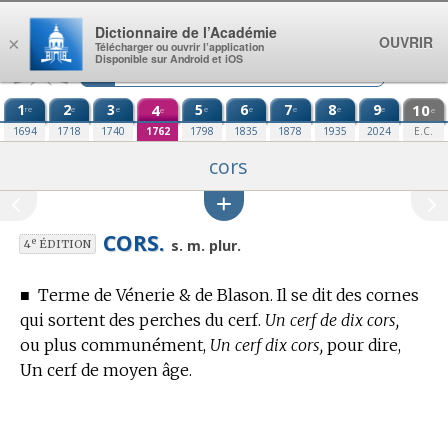
Aller au contenu
Dictionnaire de l’Académie
OUVRIR
×
Télécharger ou ouvrir l’application
Disponible sur Android et iOS
1
2
3
4
5
6
7
8
9
10
re
e
e
e
e
e
e
e
e
e
1694
1718
1740
1762
1798
1835
1878
1935
2024
E.C.
cors
CORS.
e
s. m. plur.
4
ÉDITION
■
Terme de Vénerie & de Blason.
Il se dit des cornes
qui sortent des perches du cerf.
Un cerf de dix cors,
ou plus communément,
Un cerf dix cors,
pour dire,
Un cerf de moyen âge.