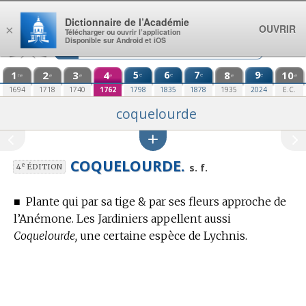
Aller au contenu
Dictionnaire de l’Académie
OUVRIR
×
Télécharger ou ouvrir l’application
Disponible sur Android et iOS
1
2
3
4
5
6
7
8
9
10
e
e
e
e
re
e
e
e
e
e
1694
1718
1740
1762
1798
1835
1878
1935
2024
E.C.
coquelourde
COQUELOURDE.
e
s. f.
4
ÉDITION
■
Plante qui par sa tige & par ses fleurs approche de
l’Anémone. Les Jardiniers appellent aussi
Coquelourde,
une certaine espèce de Lychnis.