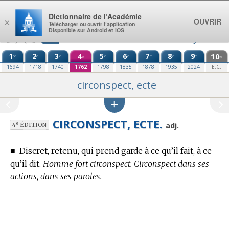
Aller au contenu
Dictionnaire de l’Académie
OUVRIR
×
Télécharger ou ouvrir l’application
Disponible sur Android et iOS
1
2
3
4
5
6
7
8
9
10
re
e
e
e
e
e
e
e
e
e
1694
1718
1740
1762
1798
1835
1878
1935
2024
E.C.
circonspect, ecte
CIRCONSPECT, ECTE.
e
adj.
4
ÉDITION
■
Discret, retenu, qui prend garde à ce qu’il fait, à ce
qu’il dit.
Homme fort circonspect. Circonspect dans ses
actions, dans ses paroles.