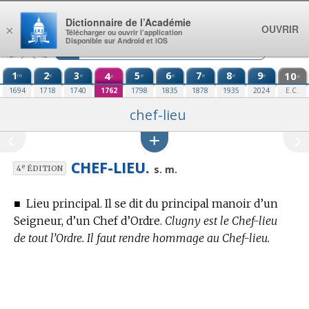
Aller au contenu
Dictionnaire de l’Académie
OUVRIR
×
Télécharger ou ouvrir l’application
Disponible sur Android et iOS
1
2
3
4
5
6
7
8
9
10
re
e
e
e
e
e
e
e
e
e
1694
1718
1740
1762
1798
1835
1878
1935
2024
E.C.
chef-lieu
CHEF-LIEU.
e
s. m.
4
ÉDITION
■
Lieu principal. Il se dit du principal manoir d’un
Seigneur, d’un Chef d’Ordre.
Clugny est le Chef-lieu
de tout l’Ordre. Il faut rendre hommage au Chef-lieu.