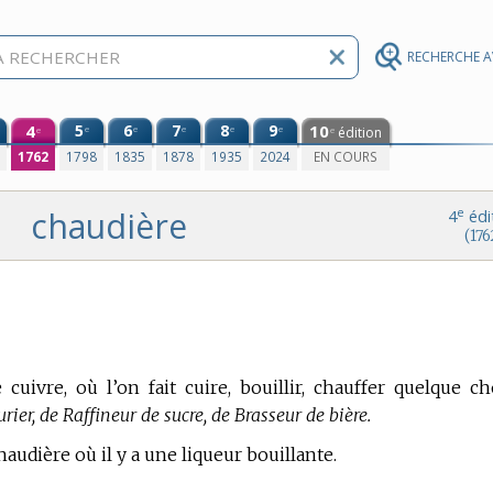
RECHERCHE 
4
5
6
7
8
9
10
e
e
e
e
e
édition
e
e
0
1762
1798
1835
1878
1935
2024
EN COURS
chaudière
e
4
édi
(176
uivre, où l’on fait cuire, bouillir, chauffer quelque ch
ier, de Raffineur de sucre, de Brasseur de bière.
audière où il y a une liqueur bouillante.