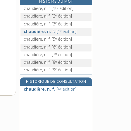
HISTOIRE DU MOT
chauffagiste, n.
re
chaudiere, n. f.
[1
édition]
chauffant, -ante, adj.
e
chaudiere, n. f.
[2
édition]
chauffard, n. m.
e
chaudiére, n. f.
[3
édition]
chauffe, n. f.
e
chaudière, n. f.
[4
édition]
e
chaudière, n. f.
[5
édition]
e
chaudière, n. f.
[6
édition]
e
chaudière, n. f.
[7
édition]
e
chaudière, n. f.
[8
édition]
e
chaudière, n. f.
[9
édition]
HISTORIQUE DE CONSULTATION
e
chaudière, n. f.
[4
édition]