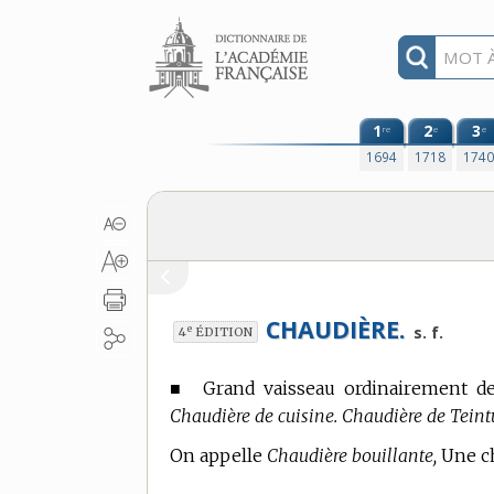
Aller au contenu
1
2
3
re
e
e
1694
1718
174
CHAUDIÈRE.
e
s. f.
4
ÉDITION
■
Grand vaisseau ordinairement de c
Chaudière de cuisine. Chaudière de Teintur
On appelle
Chaudière bouillante,
Une ch