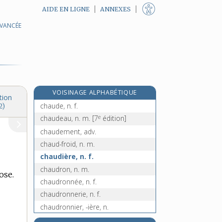
AIDE EN LIGNE
ANNEXES
AVANCÉE
chattemite, n. f.
e
chatter, v. intr.
[7
édition]
chatterie, n. f.
chatterton, n. m.
chat-tigre, n. m.
VOISINAGE ALPHABÉTIQUE
chaud, chaude, adj. et n.
tion
chaude, n. f.
2)
e
chaudeau, n. m.
[7
édition]
chaudement, adv.
chaud-froid, n. m.
chaudière, n. f.
chaudron, n. m.
ose.
chaudronnée, n. f.
chaudronnerie, n. f.
chaudronnier, -ière, n.
chauffage, n. m.